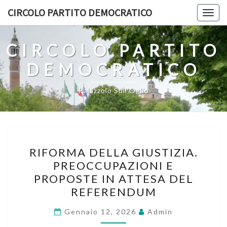
Skip
CIRCOLO PARTITO DEMOCRATICO
Togg
to
navig
content
CIRCOLO PARTITO
DEMOCRATICO
Palazzolo Sull'Oglio
RIFORMA
RIFORMA DELLA GIUSTIZIA.
DELLA
PREOCCUPAZIONI E
GIUSTIZIA.
PROPOSTE IN ATTESA DEL
PREOCCUPAZIONI
REFERENDUM
E
PROPOSTE
Gennaio 12, 2026
Admin
IN